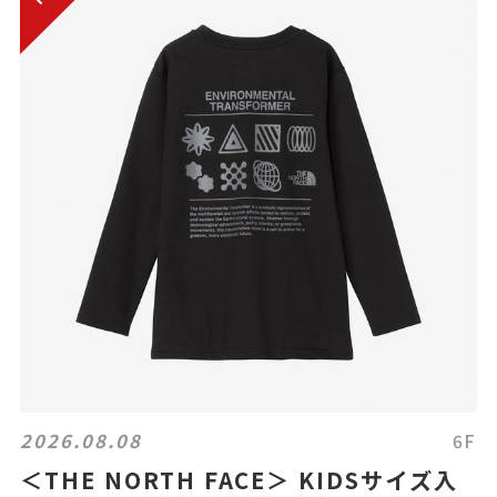
2026.08.08
6F
＜THE NORTH FACE＞ KIDSサイズ入