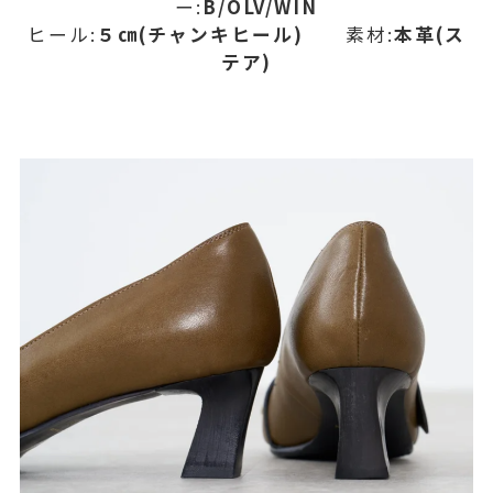
ー:
B/OLV/WIN
ヒール:
５㎝(チャンキヒール)
素材:
本革(ス
テア)