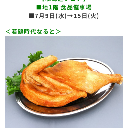
■地1階 食品催事場
■7月9日(水)→15日(火)
＜若鶏時代なると＞