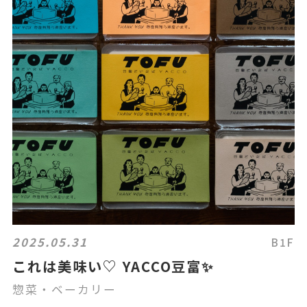
2025.05.31
B1F
これは美味い♡ YACCO豆富✨
惣菜・ベーカリー