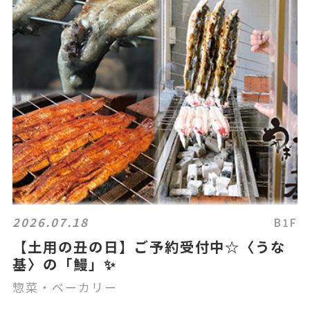
2026.07.18
B1F
【土用の丑の日】ご予約受付中☆〈うな
基〉の「鰻」✨
惣菜・ベーカリー