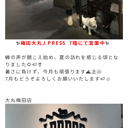
✨
梅田大丸J.PRESS 7階にて営業中
✨
蝉の声が聞こえ始め、夏の訪れを感じる頃とな
りました🌻🍉🎐
暑さに負けず、今月も頑張ります🌊⛱️🐚
7月もどうぞよろしくお願いいたします🍉☺️
大丸梅田店