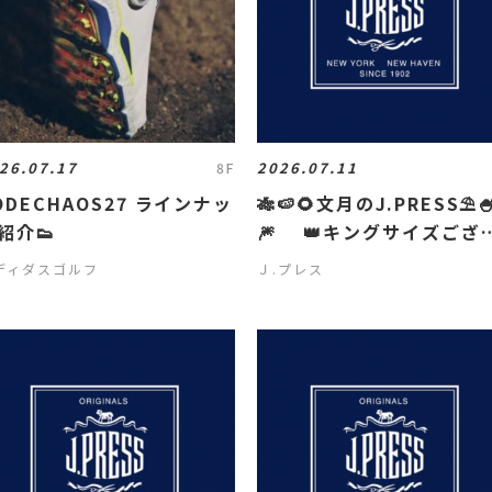
26.07.17
2026.07.11
8F
ODECHAOS27 ラインナッ
🎋🍉🌻文月のJ.PRESS⛱️
紹介👟
🎆 👑キングサイズござ
ます👑
ディダスゴルフ
Ｊ.プレス