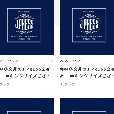
26.07.27
2026.07.26
7F
🍉🌻文月のJ.PRESS⛱️🍧
🎋🍉🌻文月のJ.PRESS⛱️
 👑キングサイズござい
🎆 👑キングサイズござ
す👑
ます👑
.プレス
Ｊ.プレス