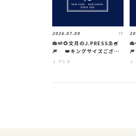
2026.07.09
20
7F
🎋🍉🌻文月のJ.PRESS⛱️🍧

🎆 👑キングサイズござい

ます👑
ま
Ｊ.プレス
Ｊ