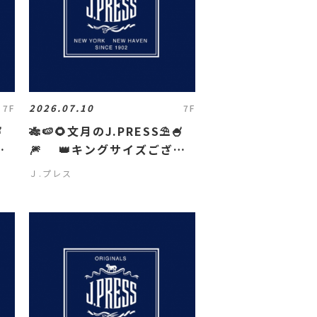
2026.07.10
7F
7F

🎋🍉🌻文月のJ.PRESS⛱️🍧
い
🎆 👑キングサイズござい
ます👑
Ｊ.プレス