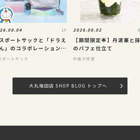
26.08.04
2026.08.02
1F
スポートサックと「ドラえ
【期間限定🌟】丹波栗と
ん」のコラボレーションが
のパフェ仕立て
/5(水)に発売
スポートサック
中島大祥堂
大丸梅田店 SHOP BLOG トップへ