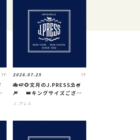
2026.07.25
7F
7F

🎋🍉🌻文月のJ.PRESS⛱️🍧
い
🎆 👑キングサイズござい
ます👑
Ｊ.プレス