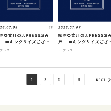
26.07.08
2026.07.07
7F
🍉🌻文月のJ.PRESS⛱️🍧
🎋🍉🌻文月のJ.PRESS⛱️
 👑キングサイズござい
🎆 👑キングサイズござ
す👑
ます👑
.プレス
Ｊ.プレス
1
2
3
⋯
5
NEXT