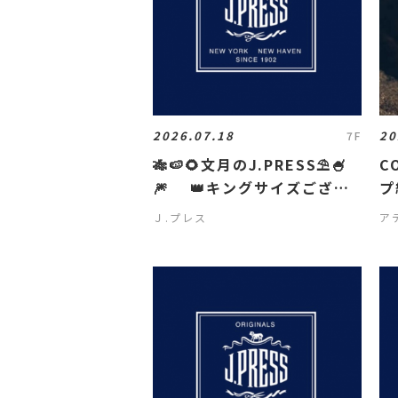
2026.07.18
20
7F
🎋🍉🌻文月のJ.PRESS⛱️🍧
C
🎆 👑キングサイズござい
プ
ます👑
Ｊ.プレス
ア