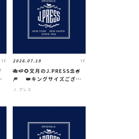
2026.07.19
7F
7F

🎋🍉🌻文月のJ.PRESS⛱️🍧
い
🎆 👑キングサイズござい
ます👑
Ｊ.プレス