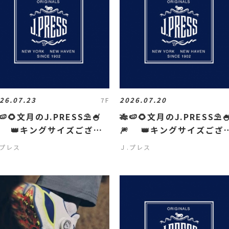
26.07.23
2026.07.20
7F
🍉🌻文月のJ.PRESS⛱️🍧
🎋🍉🌻文月のJ.PRESS⛱️
 👑キングサイズござい
🎆 👑キングサイズござ
す👑
ます👑
.プレス
Ｊ.プレス