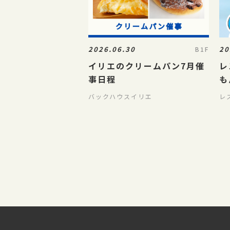
2026.06.30
20
B1F
イリエのクリームパン7月催
レ
事日程
も
8
バックハウスイリエ
レ