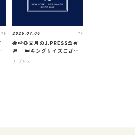
2026.07.06
7F
7F

🎋🍉🌻文月のJ.PRESS⛱️🍧
い
🎆 👑キングサイズござい
ます👑
Ｊ.プレス