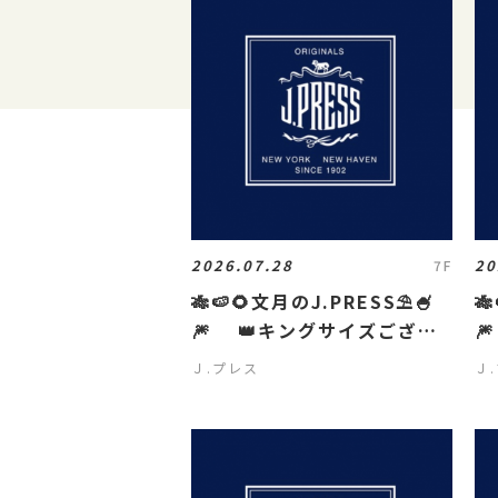
2026.07.28
20
7F
🎋🍉🌻文月のJ.PRESS⛱️🍧

🎆 👑キングサイズござい

ます👑
ま
Ｊ.プレス
Ｊ