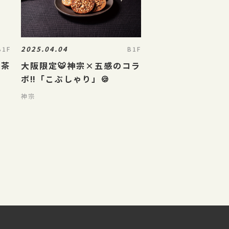
2025.04.04
B1F
B1F
抹茶
大阪限定🐯神宗×五感のコラ
ボ‼️「こぶしゃり」🍪
神宗