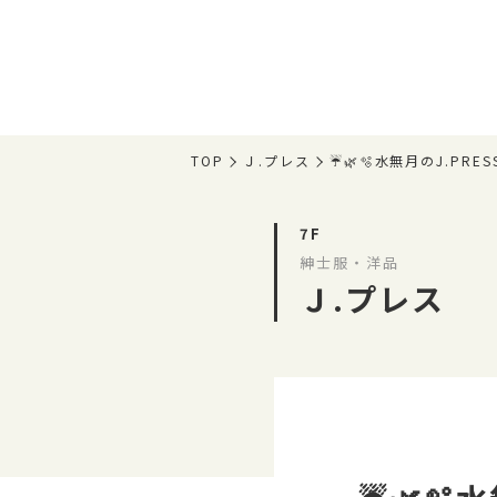
TOP
Ｊ.プレス
☔️🌿🫧水無月のJ.PR
7F
紳士服・洋品
Ｊ.プレス