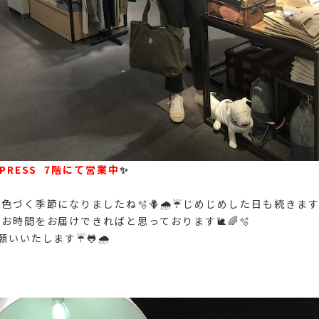
PRESS 7階にて営業中
✨
色づく季節になりましたね🫧🪻🌧️☔️じめじめした日も続きま
お時間をお届けできればと思っております🐌🌈🫧
いいたします☔️🐸🌧️