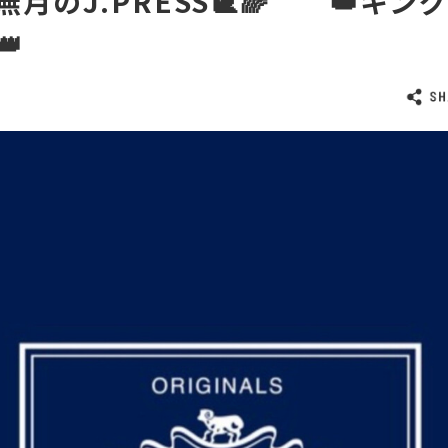
水無月のJ.PRESS🐌🌈 👑キ
