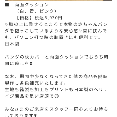
■ 両面クッション
（白、青、ピンク）
【価格】税込6,930円
✨️膝の上に乗せるとまるで本物の赤ちゃんパン
ダを抱っこしているような安心感✨️首に挟んで
も、パソコン打つ時の腕置きにも便利です。
日本製
パンダの枕カバーと両面クッションでおうち時
間に癒しを❣️
なお、期間中少なくなってきた他の商品も随時
製作し各色補充いたします。
生地も縫製も加工もプリントも日本製のヘリテ
イジ商品を是非店頭で😉
みなさまのご来店をスタッフ一同心よりお待ち
しております❣️