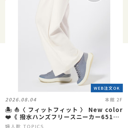
WEB注文OK
2026.08.04
本館 2F
🏝️ ⛵️〈 フィットフィット 〉 New color
❤️《 撥水ハンズフリースニーカー651》
👟
婦人靴 TOPICS