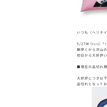
いつも〈ヘリテ
5/27㈬ついに
朝早くから沢山
初日から大好評
■現在の品切れ
大好評につき以下
品切れとなって