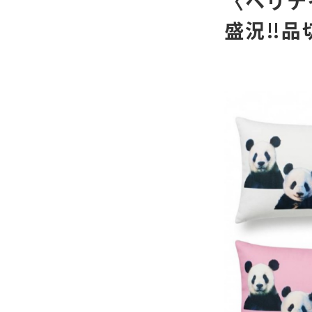
〈ヘリテ
盛況‼️