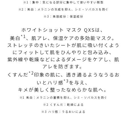
※1：集中：気になる部分に集中して使いやすい剤型
※2：美白：メラニンの生成を抑え、シミ・ソバカスを防ぐ
※3：美容成分：保湿成分
ホワイトショット マスク QXSは、
*1
美白
、肌アレ、保湿ケアの多効能マスク。
ストレッチのきいたシートが肌に吸い付くよう
にフィットして肌をひんやりと包み込み、
紫外線や乾燥などによるダメージをケアし、肌
アレを防ぎます。
*2
くすんだ
印象の肌に、透き通るようなうるお
*3
いとハリ感
を与え、
キメが美しく整ったなめらかな肌へ。
※1 美白：メラニンの蓄積を抑え、シミ・ソバカスを防ぐ
※2 くすんだ：乾燥による
※3 ハリ感：うるおいによる