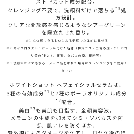
スト
カット成分配合。
*3
クレンジング不要で、洗顔料だけで落ちる
処
方設計。
クリアな開放感を感じるようなシアーグリーン
を際立たせた香り。
※1 立体感：うるおいによる艶感で立体的に見せる
※2 マイクロダスト：ポーラが付けた名称（排気ガス・工場の煙・チリホコ
リ等のPM2.5、黄砂、タバコの煙、花粉等）
※3 洗顔料だけで落ちる：メーク品を重ねた場合はクレンジングをご使用く
ださい
ホワイトショット へフェイシャルセラムは、
*1
3種の有効成分
と7種のポーラオリジナル成分
*2
配合。
*3
美白
も美肌も目指す、全顔美容液。
メラニンの生成を抑えてシミ・ソバカスを防
ぎ、肌アレを防ぐほか、
紫外線によるダメージをケアし、日ヤケ後のほ