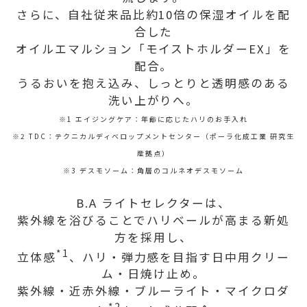
さらに、自社従来品比約10倍の保湿オイルを配
合した
オイルエマルション「モイストホルダーEX」を
配合。
うるおいを抱え込み、しっとりと透明感のある
洗い上がりへ。
※1 エイジングケア：年齢に応じたハリのお手入れ
※2 TDC：テクニカルディベロップメントセンター（ポーラ化成工業 研究生
産拠点）
※3 デスモソーム：角層のコルネオデスモソーム
B.A ライトセレクターは、
紫外線を浴びることでハリベールが高まる新処
方を採用し、
*1
立体感
、ハリ・弾力感を目指す日中用クリー
ム・日焼け止め。
紫外線・近赤外線・ブルーライト・マイクロダ
*2