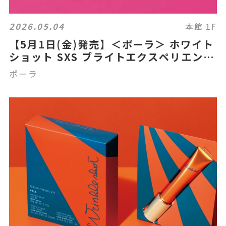
2026.05.04
本館 1F
【5月1日(金)発売】＜ポーラ＞ ホワイト
ショット SXS ブライトエクスペリエンス
キット Vのご紹介
ポーラ