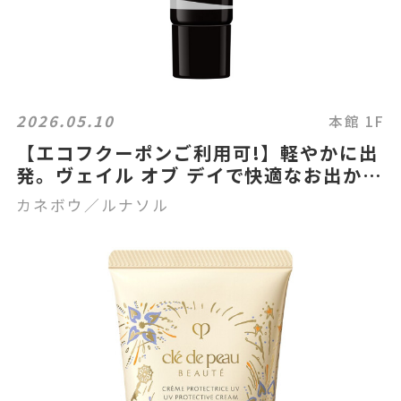
2026.05.10
本館 1F
【エコフクーポンご利用可!】軽やかに出
発。ヴェイル オブ デイで快適なお出かけ
肌
カネボウ／ルナソル