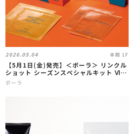
2026.05.04
本館 1F
【5月1日(金)発売】＜ポーラ＞ リンクル
ショット シーズンスペシャルキット Ⅵの
ご紹介
ポーラ