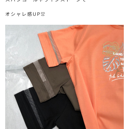
オシャレ感UP👚