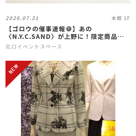
2026.07.31
本館 1F
【ゴロウの催事速報🍪】あの
〈N.Y.C.SAND〉が上野に！限定商品も
登場？！🍑☕
北口イベントスペース