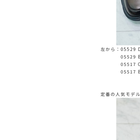
左から：05529 
05529 BLK
05517 CDB
05517 BBK
定番の人気モデ