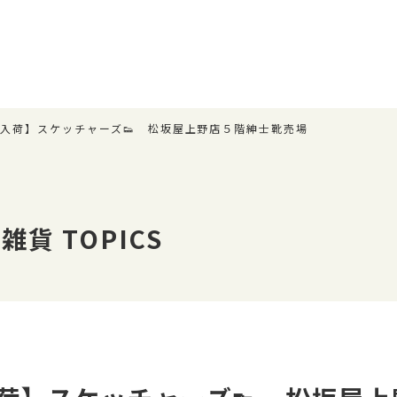
入荷】スケッチャーズ👟 松坂屋上野店５階紳士靴売場
貨 TOPICS