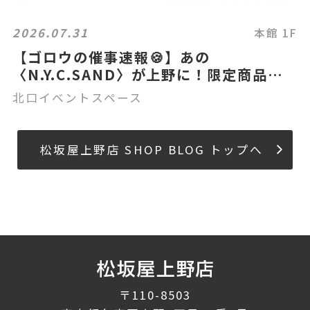
2026.07.31
本館 1F
【ゴロウの催事速報🍪】あの
〈N.Y.C.SAND〉が上野に！限定商品も
登場？！🍑☕
北口イベントスペース
松坂屋上野店 SHOP BLOG トップへ
〒110-8503