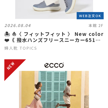
WEB注文OK
2026.08.04
本館 2F
🏝️ ⛵️〈 フィットフィット 〉 New color
❤️《 撥水ハンズフリースニーカー651》
👟
婦人靴 TOPICS