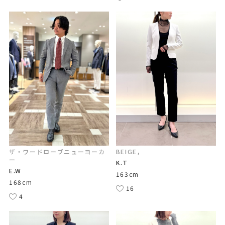
ザ・ワードローブニューヨーカ
BEIGE，
ー
K.T
E.W
163cm
168cm
16
4