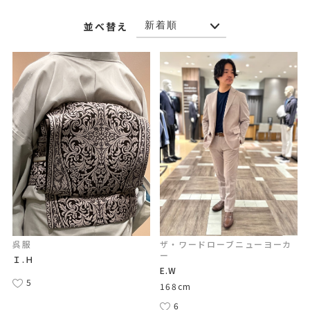
並べ替え
呉服
ザ・ワードローブニューヨーカ
ー
Ｉ.Ｈ
E.W
5
168cm
6