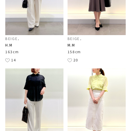
BEIGE，
BEIGE，
H.M
M.M
163cm
158cm
14
20