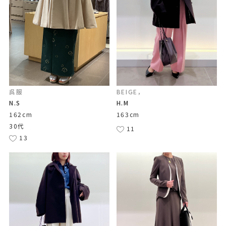
呉服
BEIGE，
N.S
H.M
162cm
163cm
30代
11
13