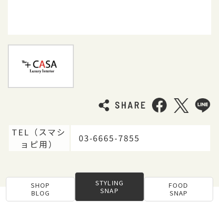
TEL（スマシ
03-6665-7855
ョピ用）
STYLING
SHOP
FOOD
SNAP
BLOG
SNAP