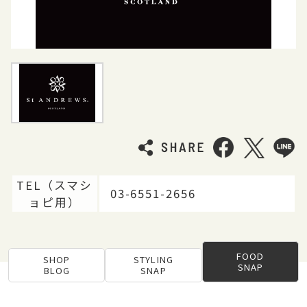
TEL（スマシ
03-6551-2656
ョピ用）
FOOD
SHOP
STYLING
SNAP
BLOG
SNAP