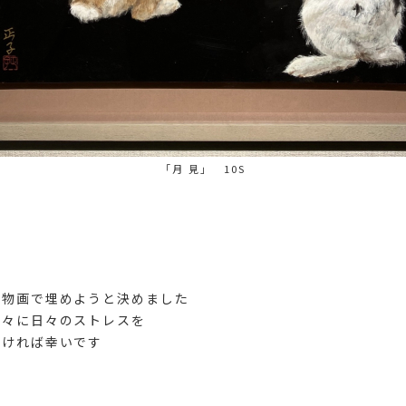
「月 見」 10S
は
動物画で埋めようと決めました
方々に日々のストレスを
頂ければ幸いです