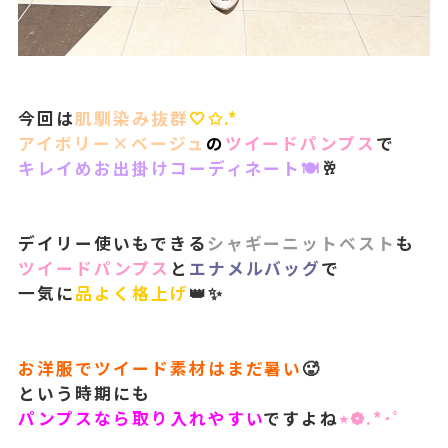
今回は
肌馴染み抜群
🤍✩.*
アイボリー×ベージュ
の
ツイードパンプス
で
キレイめお出掛けコーディネート🍽️
🥂
デイリー使いもできる
シャギーニットベスト
も
ツイードパンプス
と
エナメルバッグ
で
一気に
品よく格上げ
👑✨
お洋服でツイード素材はまだ暑い
🥵
という時期にも
パンプスなら取り入れやすい
ですよね
٭❁.*･ﾟ