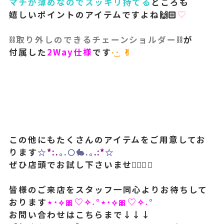
マチが薄めなのでスッキリ持てる
ところも
嬉しいポイントのアイテムですよね🙌🏻
♡
⛓️取り外しのできるチェーンショルダー⛓️
が
付属した
2Way仕様
です
·͜· ︎︎✌︎︎︎
この他にもたくさんのアイテムをご用意してお
ります
☆
*:.
｡.🌕🐇.｡
.:*
☆
ぜひ店頭でお試し下さいませ🙇🏻‍♀️✨
皆様のご来店をスタッフ一同心よりお待ちして
おります
⋆˙⟡🎀♡✧˖°⋆˙⟡🎀♡✧˖°
お問い合わせはこちらまで↓↓↓