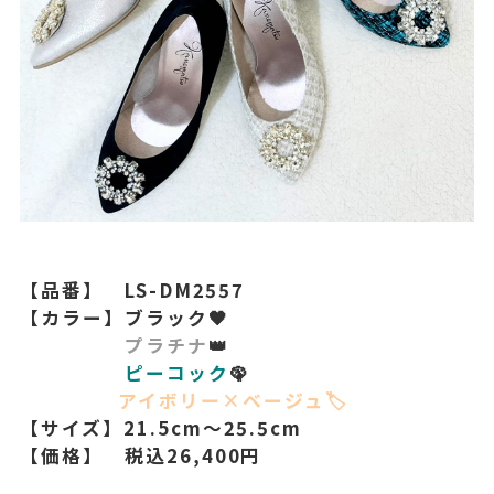
【品番】 LS-DM2557
【カラー】ブラック🖤
プラチナ
👑
ピーコック
🦚
アイボリー×ベージュ🏷️
【サイズ】21.5cm～25.5cm
【価格】 税込26,400円