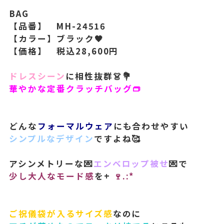
BAG
【品番】 MH-24516
【カラー】ブラック🖤
【価格】 税込28,600円
ドレスシーン
に相性抜群👗💐
華やかな定番クラッチバッグ👝
どんな
フォーマルウェア
にも合わせやすい
シンプルなデザイン
ですよね🥰
アシンメトリーな💌
エンベロップ被せ
💌で
少し大人なモード感
を+
🍷.:*
ご祝儀袋が入るサイズ感
なのに