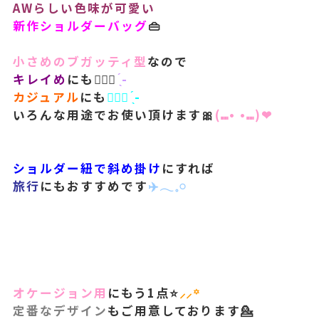
AWらしい色味が可愛い
新作ショルダーバッグ
👜
小さめのブガッティ型
なので
キレイめ
にも🙆🏻‍♀️
̖́-‬
カジュアル
にも
🙆🏻‍♀️ ̖́-
いろんな用途でお使い頂けます🎀
(⑉• •⑉)❤︎
ショルダー紐で斜め掛け
にすれば
旅行
にもおすすめです
✈️𓂃𓈒𓏸︎︎︎︎
オケージョン用
にもう1点⭐️
⸝⸝꙳
定番なデザイン
も
ご用意しております💁