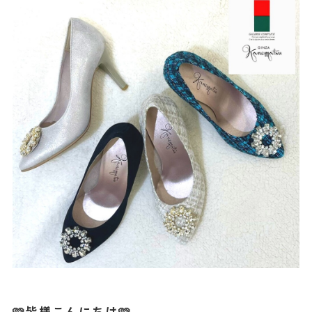
🩷皆様こんにちは🩷