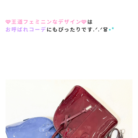
🩷王道フェミニンなデザイン🩷
は
お呼ばれコーデ
にもぴったりです.ᐟ.ᐟ👗
•*