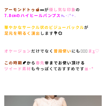
アーモンドトゥ🍯
🥜が
優し気な印象
の
7.8㎝のハイヒールパンプス
👠･:*+.
華やかなサークル状のビジューバックル
が
足元を明るく演出
します💐💞
オケージョン
だけでなく
普段使い
にも🙆🏻‍♀️
まʓ♡
この時期
🍂から
春先
🌸までお使い頂ける
ツイード素材
も今っぽくておすすめです
🎀･*