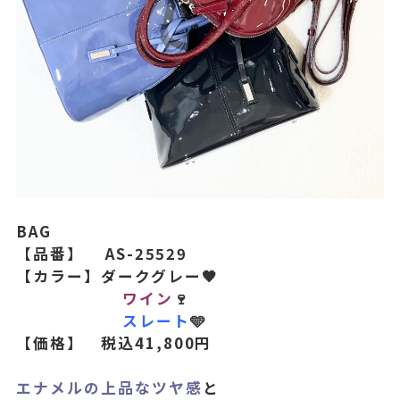
BAG
【品番】 AS-25529
【カラー】ダークグレー🖤
ワイン
🍷
スレート
🩵
【価格】 税込41,800円
エナメルの上品なツヤ感
と