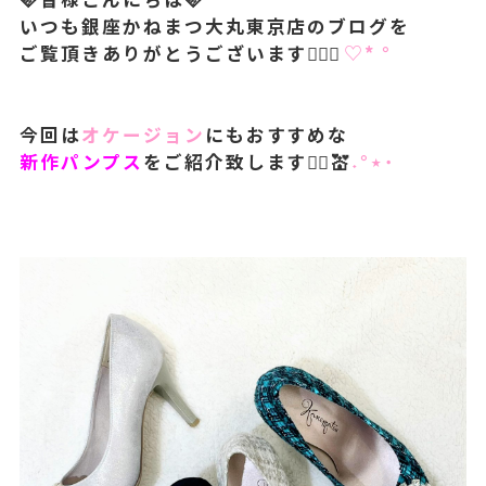
いつも銀座かねまつ大丸東京店のブログを
ご覧頂きありがとうございます🙇🏻‍♀️︎
♡‬* °
今回は
オケージョン
にもおすすめな
新作パンプス
をご紹介致します💁‍♀️💒
˖°⋆˙