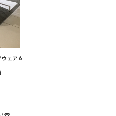
ウェア🐧
️
☎️