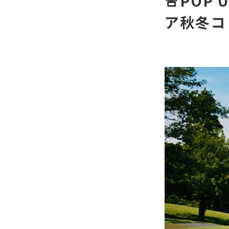
🚨PO
ア秋冬コ