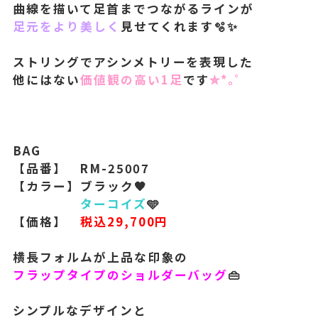
曲線を描いて足首までつながるラインが
足元をより美しく
見せてくれます🫧✨
ストリングでアシンメトリーを表現した
他にはない
価値観の高い1足
です
✮*｡ﾟ
BAG
【品番】 RM-25007
【カラー】ブラック🖤
ターコイズ
🩵
【価格】
税込29,700円
横長フォルムが上品な印象の
フラップタイプのショルダーバッグ
👜
シンプルなデザインと