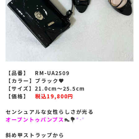
【品番】 RM-UA2509
【カラー】ブラック🖤
【サイズ】21.0cm～25.5cm
【価格】
税込19,800円
センシュアルな女性らしさが光る
オープントゥパンプス
👠
💐
*･°
斜め甲ストラップから