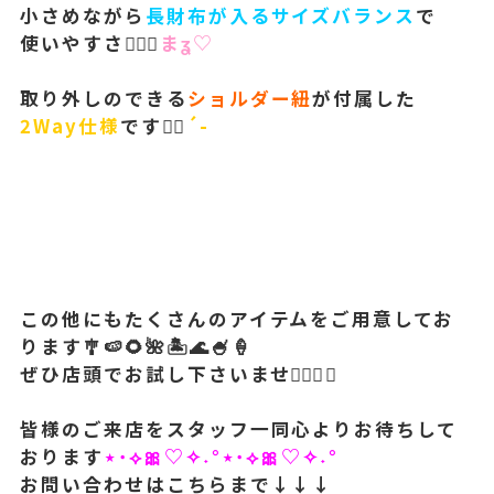
小さめながら
長財布が入るサイズバランス
で
使いやすさ🙆🏻‍♀️
まʓ♡
取り外しのできる
ショルダー紐
が付属した
2Way仕様
です✌🏻
´-
この他にもたくさんのアイテムをご用意してお
ります🎐🍉🌻🌺🏝🌊🍧‪🍦‬
ぜひ店頭でお試し下さいませ🙇🏻‍♀️✨
皆様のご来店をスタッフ一同心よりお待ちして
おります
⋆˙⟡🎀♡✧˖°⋆˙⟡🎀♡✧˖°
お問い合わせはこちらまで↓↓↓