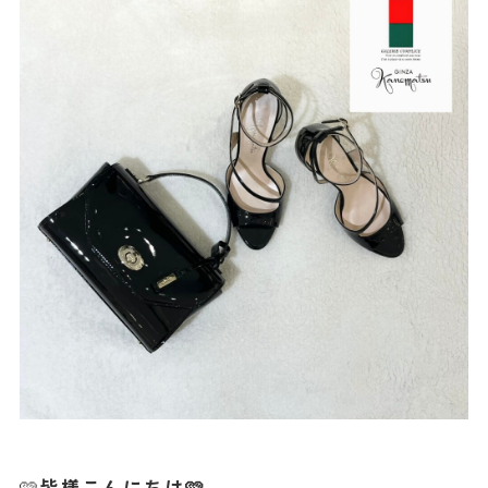
‪🩷
皆様こんにちは🩷