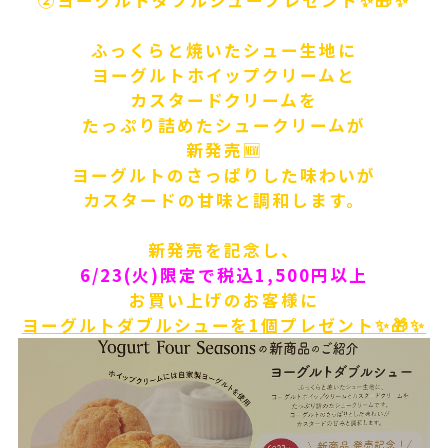
②ヨーグルトダブルシュープレゼント✨🎁✨
ふっくらと焼いたシュー生地に
ヨーグルトホイップクリームと
カスタードクリームを
たっぷり詰めたシュークリームが
新発売🆕
ヨーグルトのさっぱりした味わいが
カスタードの甘味と調和します。
新発売を記念し、
6/23(火)限定で税込1,500円以上
お買い上げのお客様に
ヨーグルトダブルシューを1個プレゼント✨🎁✨