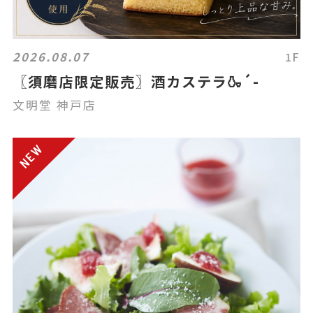
2026.08.07
1F
〖須磨店限定販売〗酒カステラ🍶´-
文明堂 神戸店