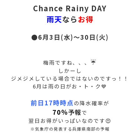
Chance Rainy DAY
雨天
なら
お得
●6月3日(水)～30日(火)
☔
梅雨ですね、、、
しかーし
ジメジメしている場合ではないのですっ！！
6月は雨の日がお・ト・ク💙
前日17時時点
の降水確率が
70％
予報
で
翌日お得がいっぱいなのです😍
※気象庁の発表する兵庫県南部の予報