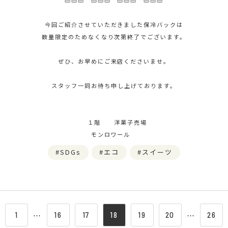
今回ご紹介させていただきました保冷バックは
数量限定のためなくなり次第終了でございます。
ぜひ、お早めにご来店くださいませ。
スタッフ一同お待ち申し上げております。
１階 洋菓子売場
モンロワール
SDGs
エコ
スイーツ
1
⋯
16
17
18
19
20
⋯
26