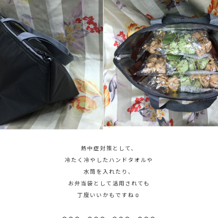
熱中症対策として、
冷たく冷やしたハンドタオルや
水筒を入れたり、
お弁当袋として活用されても
丁度いいかもですね☺
👜👜👜 👜👜👜 👜👜👜 👜👜👜