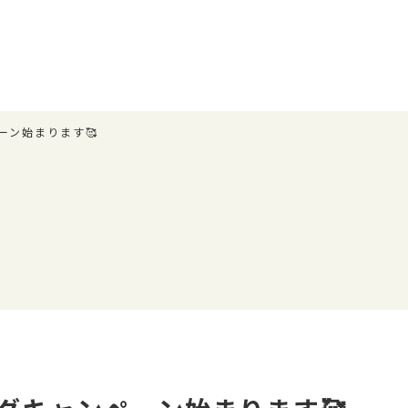
ーン始まります🥰
ル