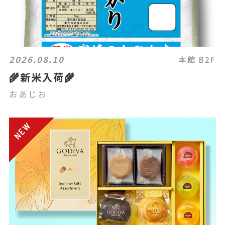
2026.08.10
本館 B2F
🌾新米入荷🌾
おあじお