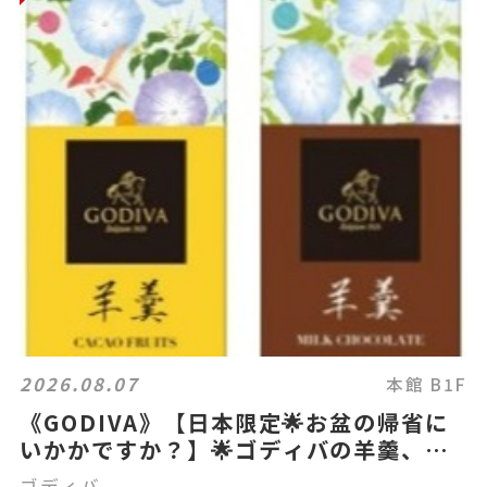
2026.08.07
本館 B1F
《GODIVA》【日本限定🌟お盆の帰省に
いかかですか？】🌟ゴディバの羊羹、注
目です👀
ゴディバ