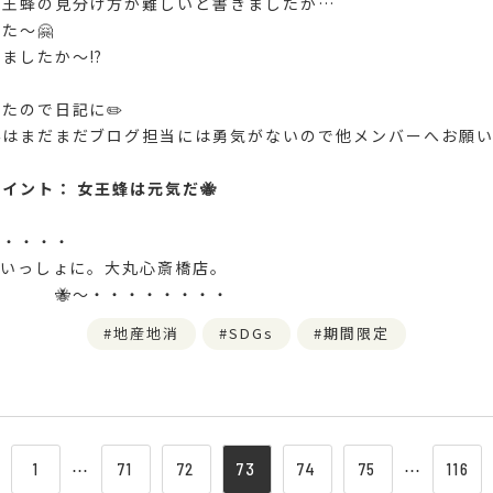
女王蜂の見分け方が難しいと書きましたが…
た〜🤗
ましたか〜⁉️
たので日記に✏️
はまだまだブログ担当には勇気がないので他メンバーへお願いし
イント： 女王蜂は元気だ🐝
・・・・・
といっしょに。大丸心斎橋店。
・・・・・・・
地産地消
SDGs
期間限定
1
⋯
71
72
73
74
75
⋯
116