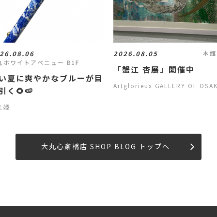
26.08.06
2026.08.05
本館
丸ホワイトアベニュー B1F
「蟹江 杏展」開催中
い夏に爽やかなブルーが目
Artglorieux GALLERY OF OSA
引く🌻🍉
え姫
大丸心斎橋店 SHOP BLOG トップへ