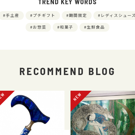
TREND KEY WORDS
手土産
プチギフト
期間限定
レディスシュー
お惣菜
和菓子
生鮮食品
RECOMMEND BLOG