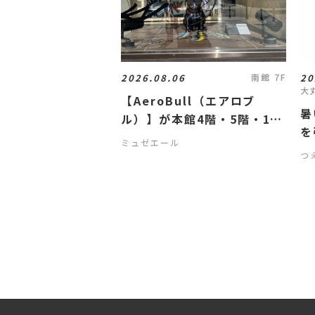
2026.08.06
20
南館 7F
大
【AeroBull（エアロブ
暑
ル）】が本館4階・5階・1階
を
ショーウィンドウにお目見え
ミュゼエール
☆
つ