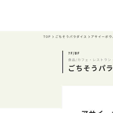
TOP
ごちそうパラダイス
アサイーボウ
7F/BF
食品/カフェ・レストラン
ごちそうパ