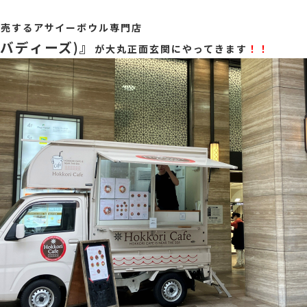
販売するアサイーボウル専門店
s(バディーズ)』
が大丸正面玄関にやってきます
！！