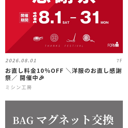
2026.08.01
7F
お直し料金10％OFF ＼洋服のお直し感謝
祭／ 開催中🎉
ミシン工房