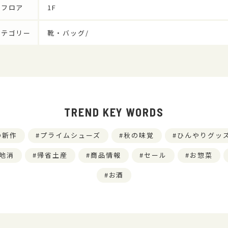
フロア
1F
カテゴリー
靴・バッグ/
TREND KEY WORDS
の新作
プライムシューズ
秋の味覚
ひんやりグッ
地消
帰省土産
商品情報
セール
お惣菜
お酒