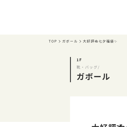
TOP
ガボール
大好評🎋七夕福袋✨
1F
靴・バッグ/
ガボール