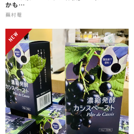
かも…
蕪村菴