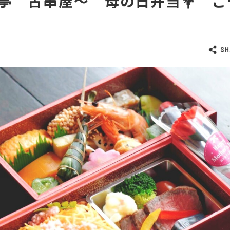
亭 古串屋～ 母の日弁当💐 
‼️