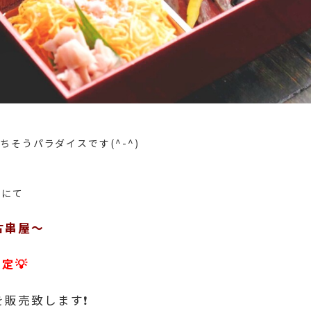
ちそうパラダイスです(^-^)
場にて
古串屋～
定💡
を販売致します❗