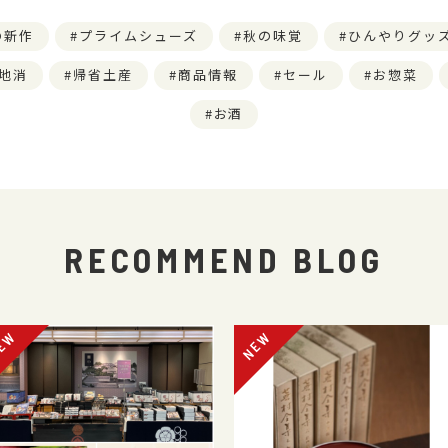
の新作
プライムシューズ
秋の味覚
ひんやりグッ
地消
帰省土産
商品情報
セール
お惣菜
お酒
RECOMMEND BLOG