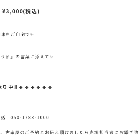
3,000(税込)
お味をご自宅で✨
い
う🎀』の言葉に添えて✨
承り中‼️🔸🔹🔸🔹🔸🔹
 050-1783-1000
、古串屋のご予約とお伝え頂けましたら売場担当者にお繋ぎ致