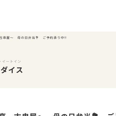
亭 古串屋～ 母の日弁当💐 ご予約承り中‼️
・イートイン
ラダイス