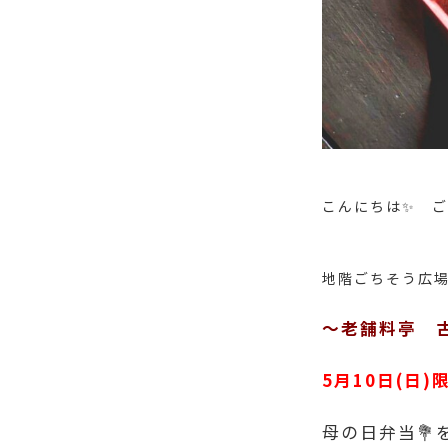
こんにちは✨ ご
地階ごちそう広
〜老舗料亭 
5月10日(日)限
母の日弁当💐