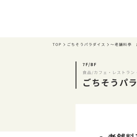
TOP
ごちそうパラダイス
～老舗料
7F/BF
食品/カフェ・レストラン
ごちそうパ