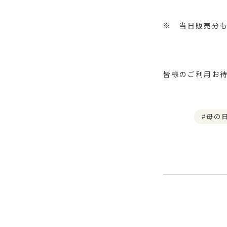
※ 当日販売分
皆様のご利用お
母の