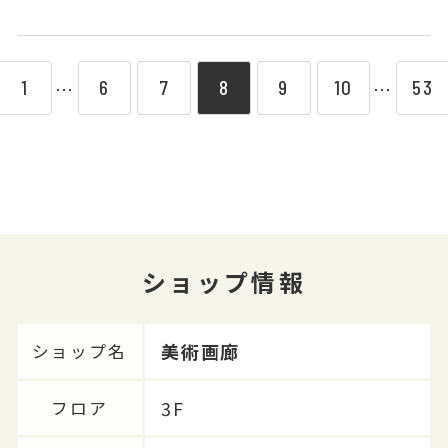
1
6
7
8
9
10
53
⋯
⋯
ショップ情報
美術画廊
ショップ名
3F
フロア