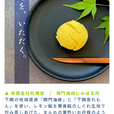
▲ 有限会社松琴堂 / 関門海峡にのぼる月
下関の地域資源「関門海峡」と「下関産れも
ん」を使い、レモン餡を黄身餡のしぐれ生地で
包み蒸しあげた、まん丸の黄色いお月様のよう