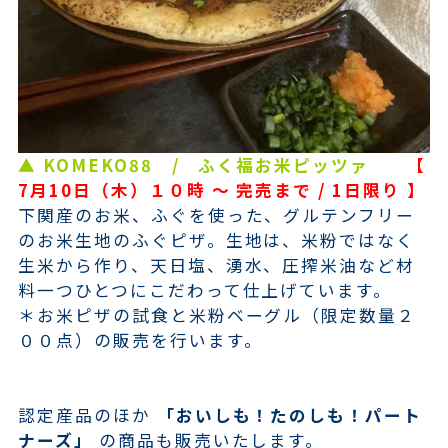
▲ KOMEKO88 / ふく福お米ピッツァ
【
7月10日（木）１０時 ～ 完売まで / 1日限り 】
下関産のお米、ふぐを使った、グルテンフリー
のお米生地のふぐピザ。生地は、米粉ではなく
生米から作り、天日塩、湧水、圧搾米油など材
料一つひとつにこだわって仕上げています。
＊お米ピザの試食と米粉ベーグル（限定数量２
００点）の販売を行います。
認定産品のほか
「おいしも！たのしも！パート
ナーズ」
の商品も販売いたします。