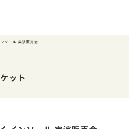
インソール 実演販売会
ーケット