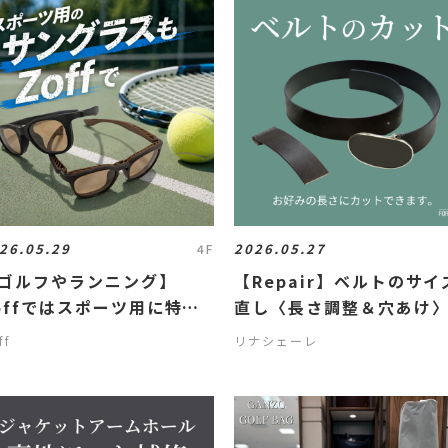
26.05.29
2026.05.27
4F
ゴルフやランニング】
【Repair】ベルトのサイ
offではスポーツ用に特化
直し〈長さ調整＆穴あけ
たフレームで、度付き・度
ff
リナシェーレ
しの偏光機能サングラスが
れます!!😎✨✨