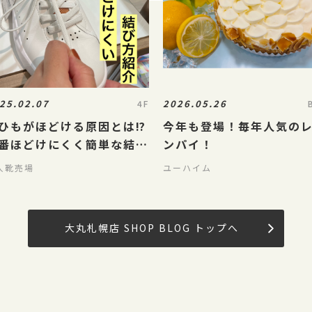
25.02.07
2026.05.26
4F
ひもがほどける原因とは⁉️
今年も登場！毎年人気の
番ほどけにくく簡単な結び
ンパイ！
紹介‼️
人靴売場
ユーハイム
大丸札幌店 SHOP BLOG トップへ