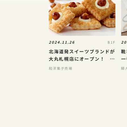
2024.11.26
20
B1F
北海道発スイーツブランドが
靴
大丸札幌店にオープン！ ニ
一
セコメイプルバター
方
和洋菓子売場
婦