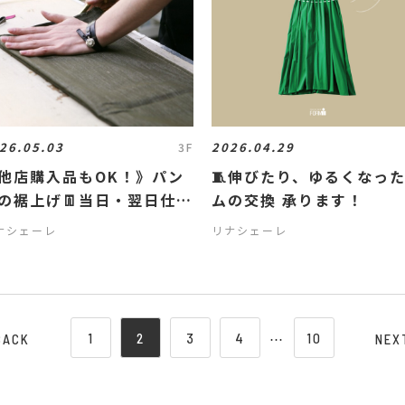
26.05.03
2026.04.29
3F
他店購入品もOK！》パン
🧵伸びたり、ゆるくなっ
の裾上げ👖当日・翌日仕上
ムの交換 承ります！
ナシェーレ
リナシェーレ
1
2
3
4
⋯
10
BACK
NEX