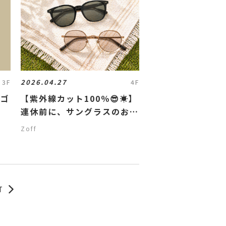
2026.04.27
3F
4F
たゴ
【紫外線カット100％😎☀️】
連休前に、サングラスのお買
い忘れはありませんか？
Zoff
T