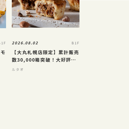
2026.08.02
B1F
B1F
レモ
【大丸札幌店限定】累計販売
数30,000箱突破！大好評の
ナッツとキャラメルのガレッ
ルタオ
ト「ガレナッティ」