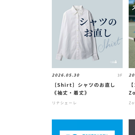
2026.05.30
20
3F
［Shirt］シャツのお直し
【
《袖丈・着丈》
Z
し
リナシェーレ
Zo
無
作