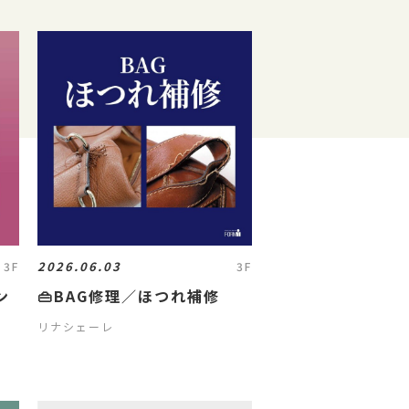
2026.06.03
3F
3F
ン
👜BAG修理／ほつれ補修

リナシェーレ