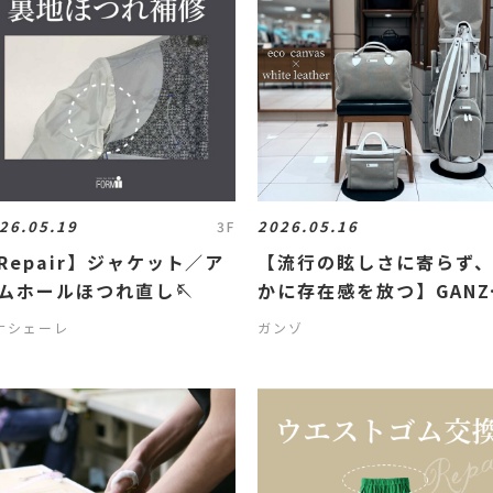
26.05.19
2026.05.16
3F
Repair】ジャケット／ア
【流行の眩しさに寄らず
ムホールほつれ直し🪡
かに存在感を放つ】GANZ
のゴルフバッグ
ナシェーレ
ガンゾ