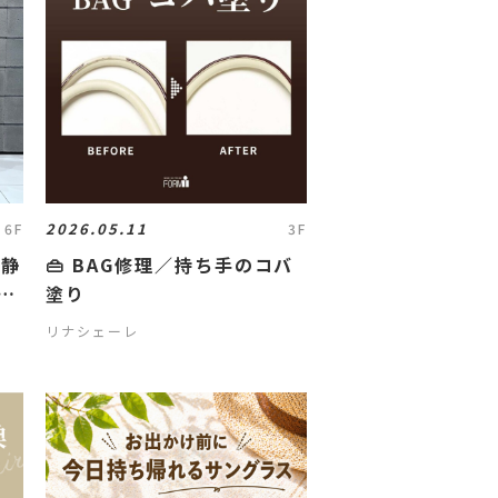
2026.05.11
6F
3F
、静
👜 BAG修理／持ち手のコバ
O
塗り
リナシェーレ