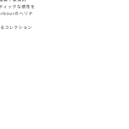
スティックな感性を
bourのヘリテ
するコレクション