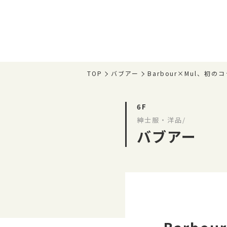
TOP
バブアー
Barbour×Mul、初
6F
紳士服・洋品/
バブアー