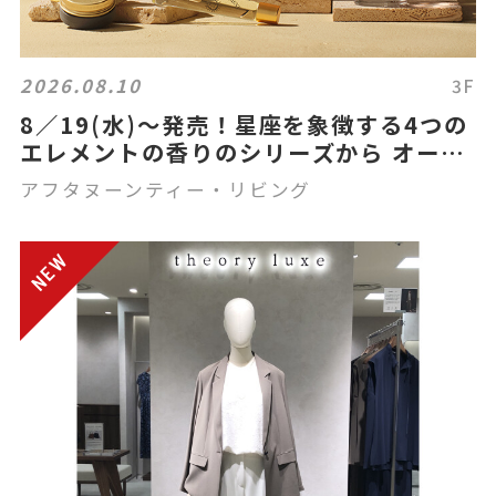
2026.08.10
3F
8／19(水)〜発売！星座を象徴する4つの
エレメントの香りのシリーズから オード
パルファム、ルームスプレー＆ピローミ
アフタヌーンティー・リビング
スト、ディフューザーの、 3つのアイテ
ムが新登場✨