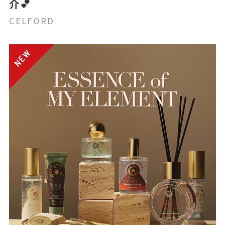
介💕
CELFORD