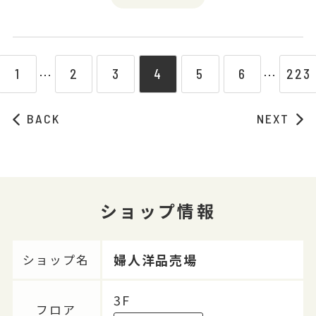
1
2
3
4
5
6
223
⋯
⋯
BACK
NEXT
ショップ情報
婦人洋品売場
ショップ名
3F
フロア