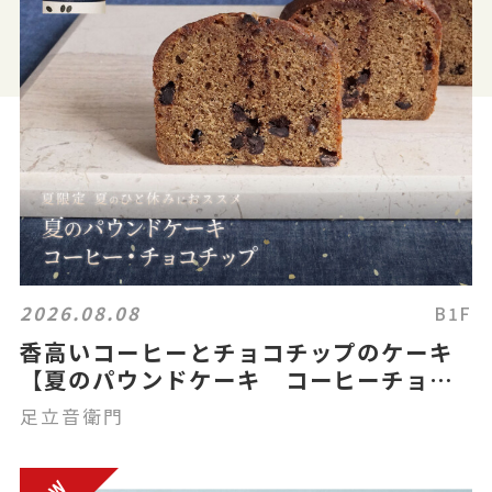
2026.08.08
B1F
香高いコーヒーとチョコチップのケーキ
【夏のパウンドケーキ コーヒーチョコ
チップ】
足立音衛門