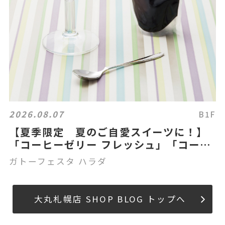
2026.08.07
B1F
【夏季限定 夏のご自愛スイーツに！】
「コーヒーゼリー フレッシュ」「コーヒ
ーゼリー フレッシュ 100%ハワイコナ」
ガトーフェスタ ハラダ
「ティーゼリー アロマ」のご案内
大丸札幌店 SHOP BLOG トップへ