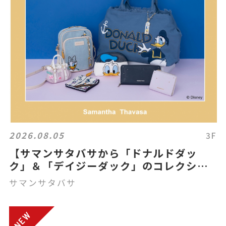
2026.08.05
3F
【サマンサタバサから「ドナルドダッ
ク」＆「デイジーダック」のコレクショ
ンアイテムを発売！】
サマンサタバサ