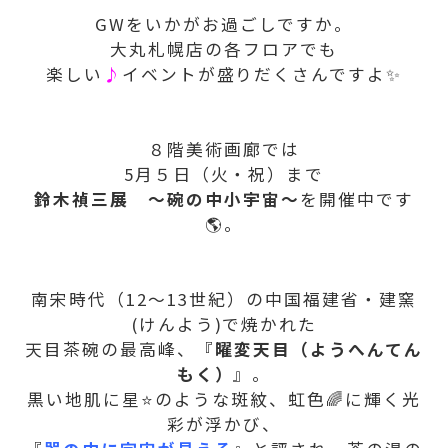
GWをいかがお過ごしですか。
大丸札幌店の各フロアでも
楽しい
♪
イベントが盛りだくさんですよ✨
８階美術画廊では
5月５日（火・祝）まで
鈴木禎三展 ～碗の中小宇宙～
を開催中です
🌎。
南宋時代（12〜13世紀）の中国福建省・建窯
(けんよう)で焼かれた
天目茶碗の最高峰、『
曜変天目（ようへんてん
もく）
』。
黒い地肌に星⭐のような斑紋、虹色🌈に輝く光
彩が浮かび、