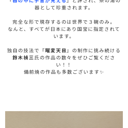
『
器の中に宇宙が見える
』と評され、茶の湯の
器として珍重されます。
完全な形で現存するのは世界で３碗のみ。
なんと、すべてが日本にあり国宝に指定されて
います。
独自の技法で『
曜変天目
』の制作に挑み続ける
鈴木禎三
氏の作品の数々をぜひご覧くださ
い！！
備前焼の作品も多数ございます✨