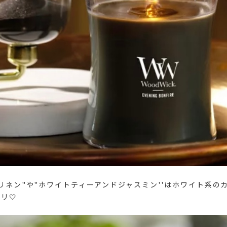
リネン"や"ホワイトティーアンドジャスミン''はホワイト系の
リ🤍