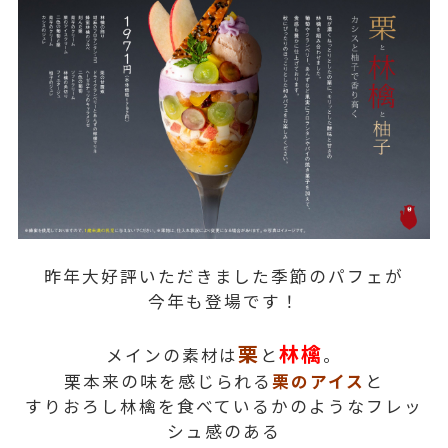
昨年大好評いただきました季節のパフェが
今年も登場です！
栗
林檎
メインの素材は
と
。
栗本来の味を感じられる
栗のアイス
と
すりおろし林檎を食べているかのようなフレッ
シュ感のある