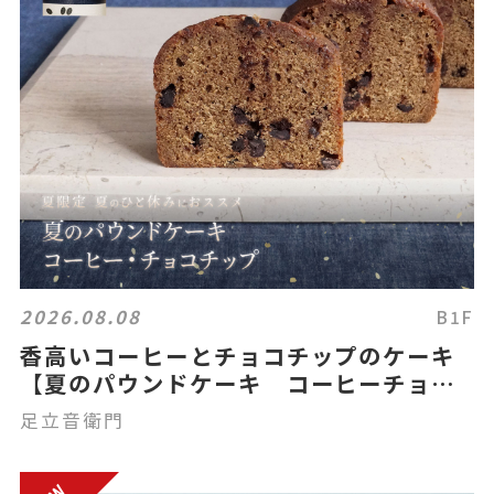
2026.08.08
B1F
香高いコーヒーとチョコチップのケーキ
【夏のパウンドケーキ コーヒーチョコ
チップ】
足立音衛門