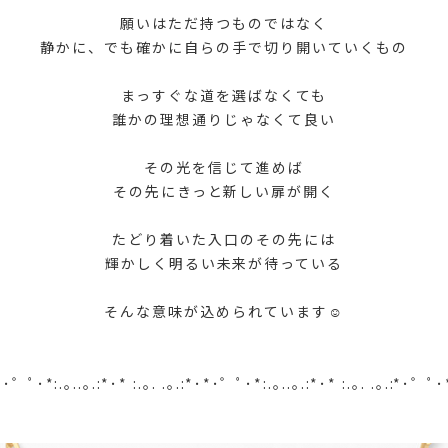
願いはただ持つものではなく
静かに、でも確かに自らの手で切り開いていくもの
まっすぐな道を選ばなくても
誰かの理想通りじゃなくて良い
その光を信じて進めば
その先にきっと新しい扉が開く
たどり着いた入口のその先には
輝かしく明るい未来が待っている
そんな意味が込められています☺️
*･゜ﾟ･*:.｡..｡.:*･* :.｡. .｡.:*･*･゜ﾟ･*:.｡..｡.:*･* :.｡. .｡.:*･゜ﾟ･