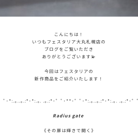
こんにちは！
いつもフェスタリア大丸札幌店の
ブログをご覧いただき
ありがとうございます💫
今回はフェスタリアの
新作商品をご紹介いたします！
゜ﾟ･*:.｡..｡.:*･*:.｡. .｡.:*･゜ﾟ･**･゜ﾟ･*:.｡..｡.:*･*:.｡. .｡.:*･゜
Radius gate
《その扉は輝きで開く》