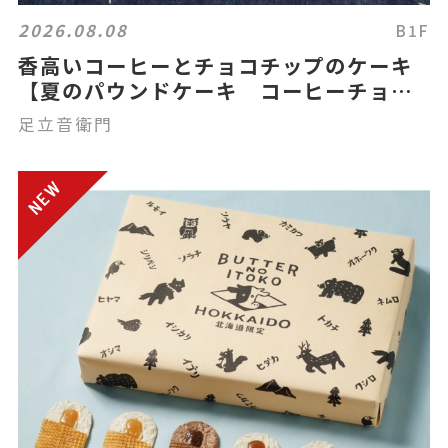
2026.08.08
B1F
香高いコーヒーとチョコチップのケーキ
【夏のパウンドケーキ コーヒーチョコ
チップ】
足立音衛門