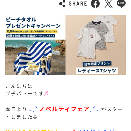
こんにちは
プチバトーです
♬
˗ˏˋ
ノベルティフェア
ˎˊ˗
本日より
がスター
トしました⛵️