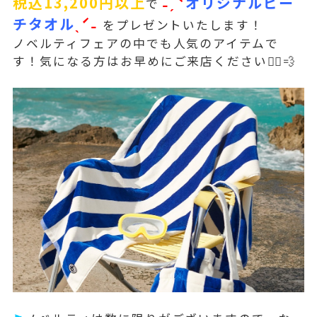
税込13,200円以上
˗ˏˋ
オリジナルビー
で
チタオル
ˎˊ˗
をプレゼントいたします！
ノベルティフェアの中でも人気のアイテムで
す！気になる方はお早めにご来店ください🏃‍♀️💨