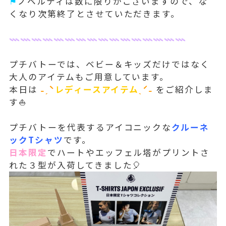
⚑
ノベルティは数に限りがございますので、な
くなり次第終了とさせていただきます。
𓇠𓇠𓇠𓇠𓇠𓇠𓇠𓇠𓇠𓇠𓇠𓇠𓇠𓇠𓇠𓇠
プチバトーでは、ベビー＆キッズだけではなく
大人のアイテムもご用意しています。
本日は
˗ˏˋ
レディースアイテム
ˎˊ˗
をご紹介しま
す⛵️
プチバトーを代表するアイコニックな
クルーネ
ックTシャツ
です。
日本限定
でハートやエッフェル塔がプリントさ
れた３型が入荷してきました🎈