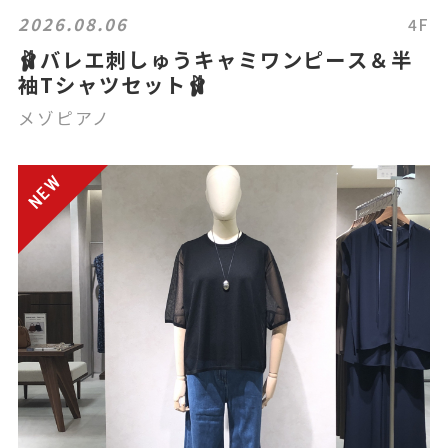
2026.08.06
4F
🩰バレエ刺しゅうキャミワンピース＆半
袖Tシャツセット🩰
メゾピアノ