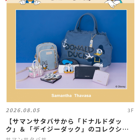
2026.08.05
3F
【サマンサタバサから「ドナルドダッ
ク」＆「デイジーダック」のコレクショ
ンアイテムを発売！】
サマンサタバサ