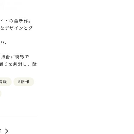
デイトの最新作。
なデザインとダ
り、
ン技術が特徴で
曇りを解消し、酸
情報
新作
T