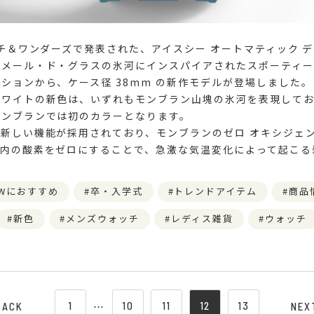
ッチ＆ワンダーズで発表された、アイスシー オートマティック 
のメール・ド・グラスの氷河にインスパイアされたスポーティー
ションから、ケース径 38mm の新作モデルが登場しました。
ホワイトの新色は、いずれもモンブラン山塊の氷河を表現してお
モンブランでは初のカラーとなります。
新しい機能が採用されており、モンブランのゼロ オキシジェ
ス内の酸素をゼロにすることで、急激な気温変化によって起こる
。
Wにおすすめ
卒・入学式
トレンドアイテム
商品
新色
メンズウォッチ
レディス雑貨
ウォッチ
1
⋯
10
11
12
13
BACK
NEX