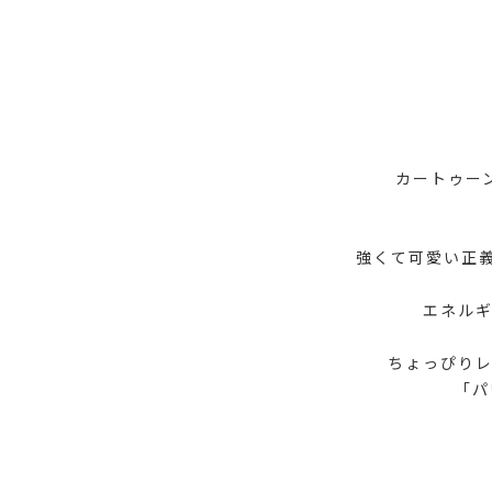
カートゥーン
強くて可愛い正
エネル
ちょっぴり
「パ