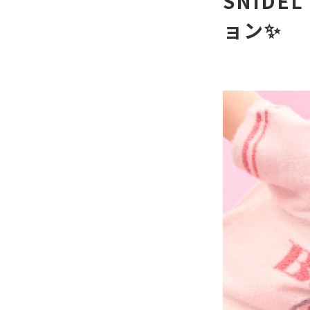
SNID
ョン✨