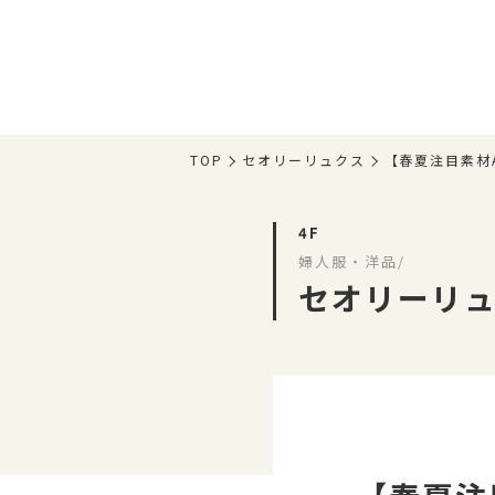
TOP
セオリーリュクス
【春夏注目素材A
4F
婦人服・洋品/
セオリーリ